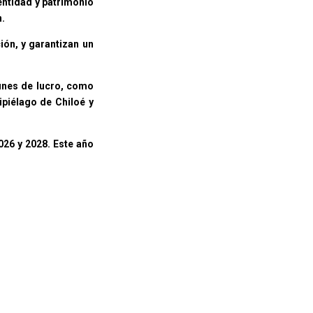
dentidad y patrimonio
n.
ión, y garantizan un
fines de lucro, como
ipiélago de Chiloé y
026 y 2028. Este año