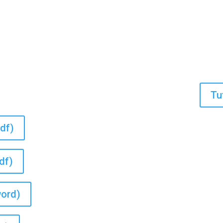
Tu
pdf)
df)
word)