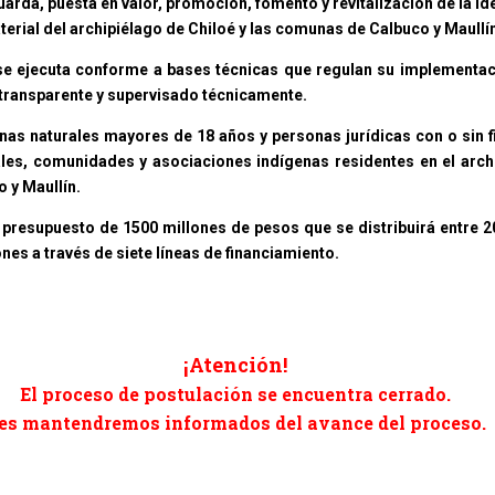
uarda, puesta en valor, promoción, fomento y revitalización de la i
aterial del archipiélago de Chiloé y las comunas de Calbuco y Maullí
se ejecuta conforme a bases técnicas que regulan su implementac
transparente y supervisado técnicamente.
as naturales mayores de 18 años y personas jurídicas con o sin 
les, comunidades y asociaciones indígenas residentes en el arch
 y Maullín.
 presupuesto de 1500 millones de pesos que se distribuirá entre 2
nes a través de siete líneas de financiamiento.
¡Atención!
El proceso de postulación se encuentra cerrado.
es mantendremos informados del avance del proceso.