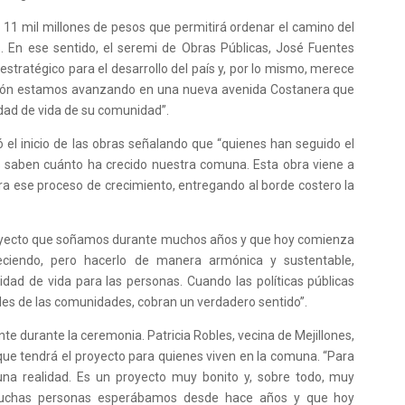
s 11 mil millones de pesos que permitirá ordenar el camino del
. En ese sentido, el seremi de Obras Públicas, José Fuentes
estratégico para el desarrollo del país y, por lo mismo, merece
ersión estamos avanzando en una nueva avenida Costanera que
lidad de vida de su comunidad”.
ró el inicio de las obras señalando que “quienes han seguido el
os saben cuánto ha crecido nuestra comuna. Esta obra viene a
a ese proceso de crecimiento, entregando al borde costero la
royecto que soñamos durante muchos años y que hoy comienza
reciendo, pero hacerlo de manera armónica y sustentable,
idad de vida para las personas. Cuando las políticas públicas
dades de las comunidades, cobran un verdadero sentido”.
e durante la ceremonia. Patricia Robles, vecina de Mejillones,
o que tendrá el proyecto para quienes viven en la comuna. “Para
una realidad. Es un proyecto muy bonito y, sobre todo, muy
 muchas personas esperábamos desde hace años y que hoy