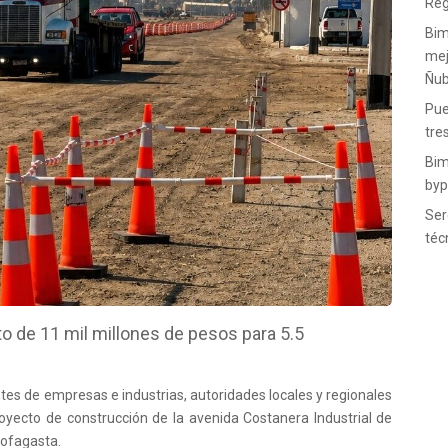
Reg
Bim
mej
Ñub
Pue
tre
Bim
byp
Ser
téc
to de 11 mil millones de pesos para 5.5
tes de empresas e industrias, autoridades locales y regionales
royecto de construcción de la avenida Costanera Industrial de
tofagasta.