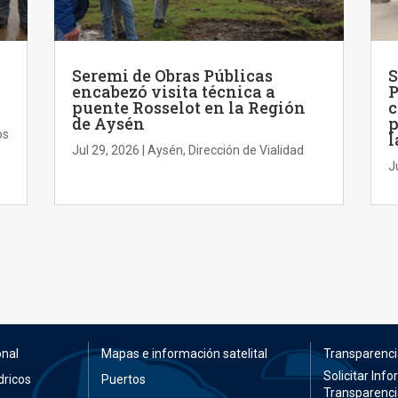
Seremi de Obras Públicas
S
encabezó visita técnica a
P
puente Rosselot en la Región
c
de Aysén
p
os
l
Jul 29, 2026
|
Aysén
,
Dirección de Vialidad
J
onal
Mapas e información satelital
Transparenci
Solicitar Inf
dricos
Puertos
Transparenci