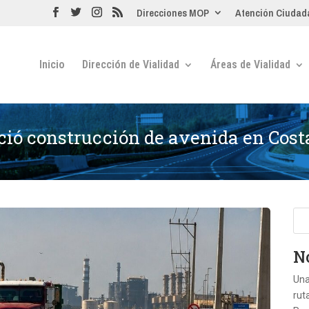
Direcciones MOP
Atención Ciudad
Inicio
Dirección de Vialidad
Áreas de Vialidad
ició construcción de avenida en Cost
No
Una
rut