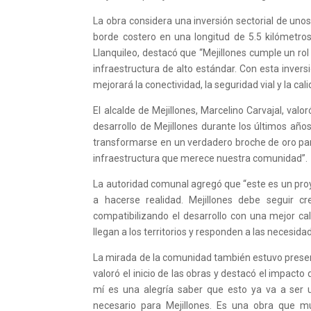
La obra considera una inversión sectorial de uno
borde costero en una longitud de 5.5 kilómetros
Llanquileo, destacó que “Mejillones cumple un rol 
infraestructura de alto estándar. Con esta inv
mejorará la conectividad, la seguridad vial y la ca
El alcalde de Mejillones, Marcelino Carvajal, valo
desarrollo de Mejillones durante los últimos añ
transformarse en un verdadero broche de oro par
infraestructura que merece nuestra comunidad”.
La autoridad comunal agregó que “este es un p
a hacerse realidad. Mejillones debe seguir c
compatibilizando el desarrollo con una mejor cal
llegan a los territorios y responden a las necesi
La mirada de la comunidad también estuvo present
valoró el inicio de las obras y destacó el impact
mí es una alegría saber que esto ya va a ser 
necesario para Mejillones. Es una obra que