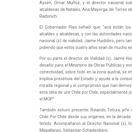
Aysén, Omar Muñoz; y el director nacional su
alcaldesas de Natales, Ana Mayorga; de Torres de
Radonich.
El Gobernador Flies señaló que: “acá están lo
alcaldes y alcaldesas, y con las autoridades nac
nacional (s) de vialidad, Jaime Huidobro, pero t
pidiendo que estos cuatro años sean de mucho esfu
Por su parte el director de Vialidad (s), Jaime H
desafío para el Ministerio de Obras Públicas y e
conectividad, sobre todo en la zona austral, se 
implica presencia del Estado y ayuda a la conso
mirada regional y el compromiso que han demost
esta idea de unir Chile por Chile, especialmente po
el MOP.”
También estuvo presente, Rolando Toloza, jefe de
Chile Por Chile desde sus orígenes, en la década
tenido. Acompañaron al Director Nacional (s), l
Magallanes, Sebastian Schadenberg.