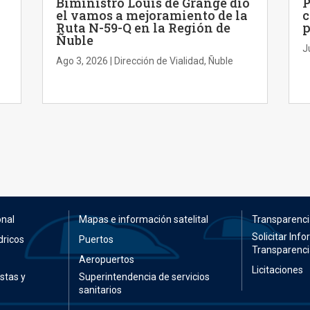
Biministro Louis de Grange dio
P
el vamos a mejoramiento de la
c
Ruta N-59-Q en la Región de
p
Ñuble
J
Ago 3, 2026
|
Dirección de Vialidad
,
Ñuble
onal
Mapas e información satelital
Transparenci
Solicitar Inf
dricos
Puertos
Transparenci
Aeropuertos
Licitaciones
stas y
Superintendencia de servicios
sanitarios