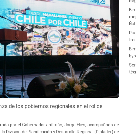
Reg
Bim
mej
Ñub
Pue
tre
Bim
byp
Ser
téc
anza de los gobiernos regionales en el rol de
derada por el Gobernador anfitrión, Jorge Flies, acompañado de
la División de Planificación y Desarrollo Regional (Diplader) de