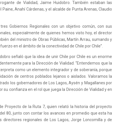
brogante de Vialidad, Jaime Huidobro. También estaban las
l Paine, Anahí Cárdenas, y el alcalde de Punta Arenas, Claudio
s tres Gobiernos Regionales con un objetivo común, con sus
ionales, especialmente de quienes hemos visto hoy, el director
ambién del ministro de Obras Públicas, Martín Arrau, sumando y
erzo en el ámbito de la conectividad de Chile por Chile”.
uidobro señaló que la idea de unir Chile por Chile es un enorme
videntemente para la Dirección de Vialidad. “Entendemos que la
interpreta como un elemento integrador y de soberanía, porque
lidación de centros poblados lejanos o aislados. Valoramos la
rado los gobernadores de Los Lagos, Aysén y Magallanes por
r su confianza en el rol que juega la Dirección de Vialidad y en
 Proyecto de la Ruta 7, quien relató la historia del proyecto
 del 80, junto con contar los avances en promedio que esta ha
os directores regionales de Los Lagos, Jorge Loncomilla y de