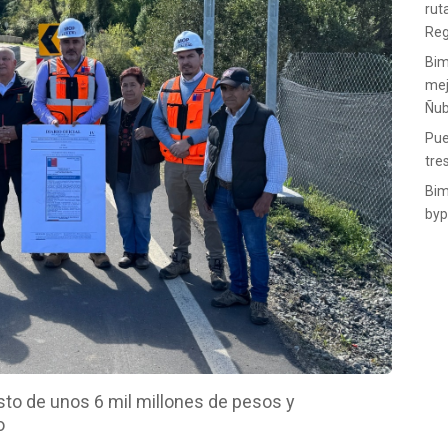
rut
Reg
Bim
mej
Ñub
Pue
tre
Bim
byp
sto de unos 6 mil millones de pesos y
o