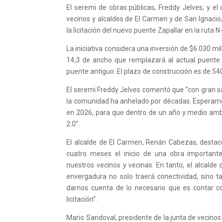
El seremi de obras públicas, Freddy Jelves, y el 
vecinos y alcaldes de El Carmen y de San Ignacio, 
la licitación del nuevo puente Zapallar en la ruta N
La iniciativa considera una inversión de $6.030 mi
14,3 de ancho que remplazará al actual puente m
puente antiguo. El plazo de construcción es de 540
El seremi Freddy Jelves comentó que “con gran sa
la comunidad ha anhelado por décadas. Esperamos t
en 2026, para que dentro de un año y medio am
2.0”.
El alcalde de El Carmen, Renán Cabezas, desta
cuatro meses el inicio de una obra important
nuestros vecinos y vecinas. En tanto, el alcalde
envergadura no solo traerá conectividad, sino 
darnos cuenta de lo necesario que es contar c
licitación”.
Mario Sandoval, presidente de la junta de vecin