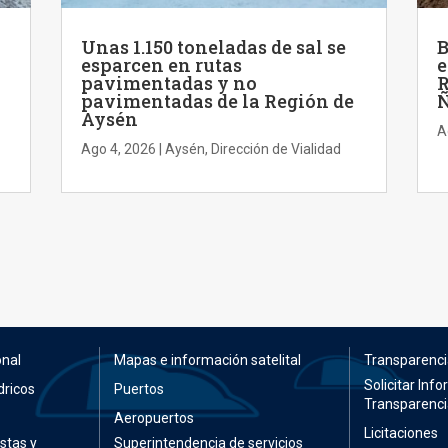
Unas 1.150 toneladas de sal se
B
esparcen en rutas
e
pavimentadas y no
R
pavimentadas de la Región de
Ñ
Aysén
A
Ago 4, 2026
|
Aysén
,
Dirección de Vialidad
onal
Mapas e información satelital
Transparenci
Solicitar Inf
dricos
Puertos
Transparenci
Aeropuertos
Licitaciones
stas y
Superintendencia de servicios