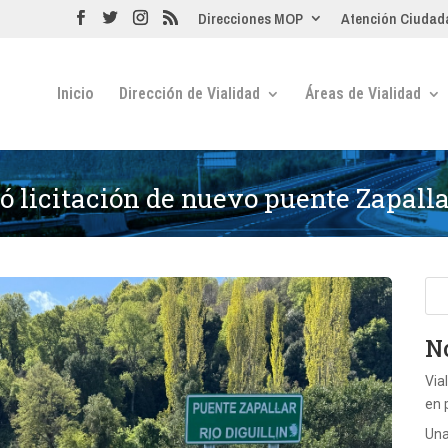
Direcciones MOP
Atención Ciudad
Inicio
Dirección de Vialidad
Áreas de Vialidad
ó licitación de nuevo puente Zapall
No
Via
en 
Una