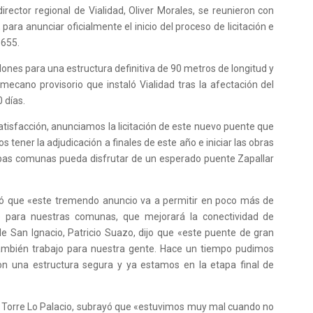
director regional de Vialidad, Oliver Morales, se reunieron con
para anunciar oficialmente el inicio del proceso de licitación e
-655.
llones para una estructura definitiva de 90 metros de longitud y
ecano provisorio que instaló Vialidad tras la afectación del
 días.
tisfacción, anunciamos la licitación de este nuevo puente que
ener la adjudicación a finales de este año e iniciar las obras
bas comunas pueda disfrutar de un esperado puente Zapallar
có que «este tremendo anuncio va a permitir en poco más de
e para nuestras comunas, que mejorará la conectividad de
 de San Ignacio, Patricio Suazo, dijo que «este puente de gran
también trabajo para nuestra gente. Hace un tiempo pudimos
on una estructura segura y ya estamos en la etapa final de
os Torre Lo Palacio, subrayó que «estuvimos muy mal cuando no